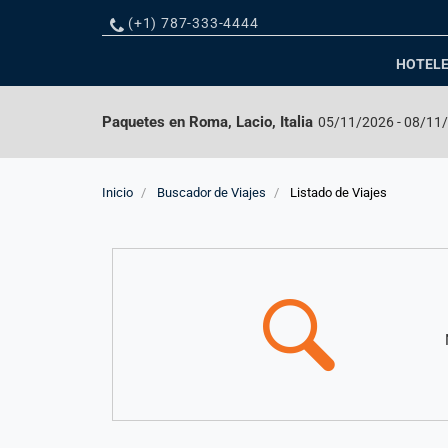
Teléfono
(+1) 787-333-4444
HOTEL
Paquetes en
Roma, Lacio, Italia
05/11/2026
-
08/11
Inicio
Buscador de Viajes
Listado de Viajes
Resultados