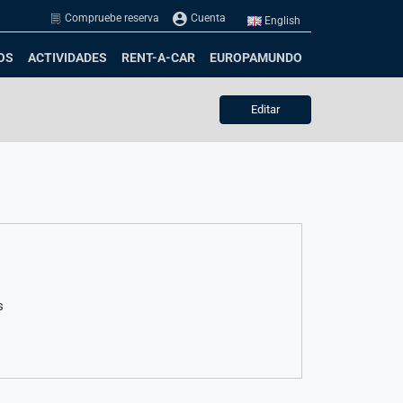
Compruebe reserva
Cuenta
English
OS
ACTIVIDADES
RENT-A-CAR
EUROPAMUNDO
Editar
s