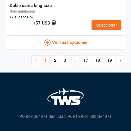
doble cama king size
solo habitación
¿Y si cancelo?
+57 USD
Seleccionar
Ver más opciones
Página
«
1
2
3
…
17
18
19
»
actual
Enlaces
pie
de
página
PO Box 364971 San Juan, Puerto Rico 00936-4971