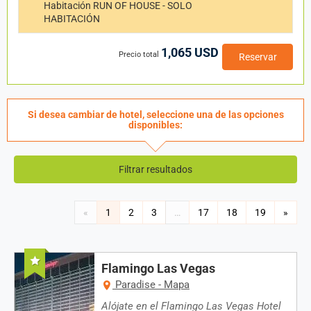
Habitación RUN OF HOUSE - SOLO
HABITACIÓN
1,065 USD
Precio total
Reservar
Si desea cambiar de hotel, seleccione una de las opciones
disponibles:
Resultados
Filtrar resultados
(Hotel):
221
Página
«
1
2
3
…
17
18
19
»
resultados
actual
encontrados
Recomendado
not
Flamingo Las Vegas
found
Paradise - Mapa
in
Alójate en el Flamingo Las Vegas Hotel