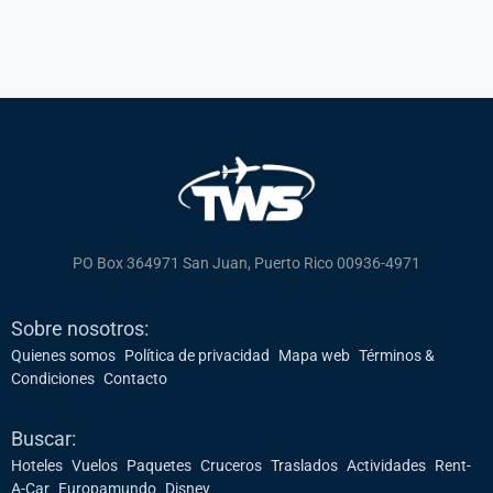
Enlaces
pie
de
página
PO Box 364971 San Juan, Puerto Rico 00936-4971
Sobre nosotros:
Quienes somos
Política de privacidad
Mapa web
Términos &
Condiciones
Contacto
Buscar:
Hoteles
Vuelos
Paquetes
Cruceros
Traslados
Actividades
Rent-
A-Car
Europamundo
Disney