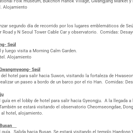
ational Folk museum, Bukchon Hanok Village, Gwangjang Market y 
. Alojamiento
zar segundo día de recorrido por los lugares emblemáticos de Seúl. 
tar Road y N Seoul Tower Cable Car y observatorio. Comidas: Desay
ng- Seúl
 y luego visita a Morning Calm Garden.
el. Alojamiento
- Gwangmyeong- Seúl
y del hotel para salir hacia Suwon, visitando la fortaleza de Hwaseo
alizar un paseo a bordo de un barco por el rio Han. Comidas: Des
ju
 guía en el lobby de hotel para salir hacia Gyeongju. A la llegada 
. También se estará visitando el observatorio Cheomseongdae, Dong
l hotel, alojamiento.
u- Busan
l guía. Salida hacia Busan. Se estará visitando el templo Haedong