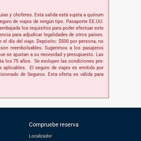
uías y choferes. Esta salida está sujeta a quórum
eguro de viajes de ningún tipo. Pasaporte EE.UU.
 embajada los requisitos para poder efectuar este
iencia para adjudicar legalidades de otros países.
l día del viaje. Depósito: $500 por persona, no
) son reembolsables. Sugerimos a los pasajeros
que se ajustan a su necesidad y presupuesto. Las
ta los 75 años. Se excluyen las condiciones pre-
es aplicables. El seguro de viajes es emitido por
sionado de Seguros. Esta oferta es válida para
Compruebe reserva
Localizador