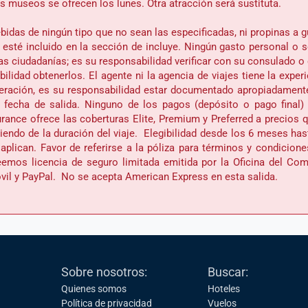
los museos se ofrecen los lunes. Otra atracción será sustituta.
idas de ningún tipo que no sean las especificadas, ni propinas a g
esté incluido en la sección de incluye. Ningún gasto personal o s
s ciudadanías; es su responsabilidad verificar con su consulado o
lidad obtenerlos. El agente ni la agencia de viajes tiene la exper
ración, es su responsabilidad estar documentado apropiadamente e
a fecha de salida. Ninguno de los pagos (depósito o pago final
urance ofrece las coberturas Elite, Premium y Preferred a precios 
ndo de la duración del viaje. Elegibilidad desde los 6 meses has
 aplican. Favor de referirse a la póliza para términos y condicion
mos licencia de seguro limitada emitida por la Oficina del Comi
vil y PayPal. No se acepta American Express en esta salida.
Sobre nosotros:
Buscar:
Quienes somos
Hoteles
Política de privacidad
Vuelos