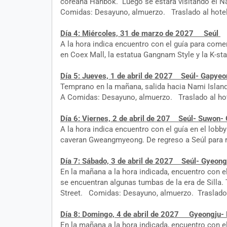
coreana Hanbok. Luego se estará visitando el N
Comidas: Desayuno, almuerzo. Traslado al hotel
Día 4: Miércoles, 31 de marzo de 2027 Seúl
A la hora indica encuentro con el guía para comen
en Coex Mall, la estatua Gangnam Style y la K-s
Día 5: Jueves, 1 de abril de 2027 Seúl- Gapyeo
Temprano en la mañana, salida hacia Nami Island
A Comidas: Desayuno, almuerzo. Traslado al hot
Día 6: Viernes, 2 de abril de 207 Seúl- Suwon
A la hora indica encuentro con el guía en el lobb
caveran Gweangmyeong. De regreso a Seúl para re
Día 7: Sábado, 3 de abril de 2027 Seúl- Gyeong
En la mañana a la hora indicada, encuentro con el
se encuentran algunas tumbas de la era de Silla
Street. Comidas: Desayuno, almuerzo. Traslado a
Día 8: Domingo, 4 de abril de 2027 Gyeongj
En la mañana a la hora indicada, encuentro con e