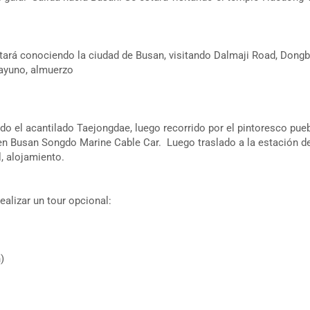
estará conociendo la ciudad de Busan, visitando Dalmaji Road, Dong
ayuno, almuerzo
tando el acantilado Taejongdae, luego recorrido por el pintoresco pu
o en Busan Songdo Marine Cable Car. Luego traslado a la estación d
, alojamiento.
alizar un tour opcional:
)