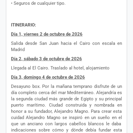
•
Seguros
de
cualquier
tipo
.
ITINERARIO
:
Día 1,
viernes
2 de
octubre
de 2026
Salida
desde
San Juan
hacia
el
Cairo con
escala
en
Madrid
Día 2,
sábado
3 de
octubre
de 2026
Llegada
al El Cairo.
Traslado
al hotel,
alojamiento
Día 3,
domingo
4 de
octubre
de 2026
Desayuno
box. Por la
mañana
temprano
disfrute
de un
día
completo
cerca
del mar
Mediterráneo
.
Alejandría
es
la
segunda
ciudad
más
grande
de
Egipto
y
su
principal
puerto
marítimo
. Ciudad
construida
y
nombrada
en
honor a
su
fundador
, Alejandro
Magno
. Para
crear
esta
cuidad
Alejandro
Magno
se
inspiró
en
un
sueño
en
el
que un
anciano
con largos
cabellos
blancos
le
daba
indicaciones
sobre
cómo
y
dónde
debía
fundar
esta