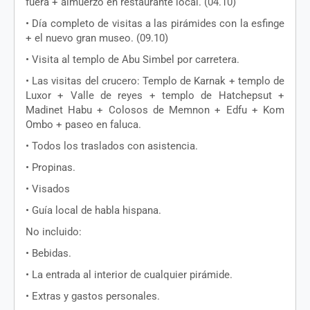
fuera
+ almuerzo
en
restaurante
local. (04.10)
• D
ía
completo
de
visitas
a las
pirámides
con la
esfinge
+
el
nuevo gran
museo
. (09.10)
•
Visita
al
templo
de Abu Simbel
por
carretera
.
• Las
visitas
del
crucero
:
Templo
de Karnak +
templo
de
Luxor + Valle de
reyes
+
templo
de
Hatchepsut
+
Madinet
Habu +
Colosos
de Memnon +
Edfu
+
Kom
Ombo
+ paseo
en
faluca
.
•
Todos
los
traslados
con
asistencia
.
•
Propinas
.
•
Visados
•
Gu
ía
local de
habla
hispana
.
No
incluido
:
•
Bebidas
.
• La entrada al interior de
cualquier
pir
ámide
.
• Extras y
gastos
personales
.