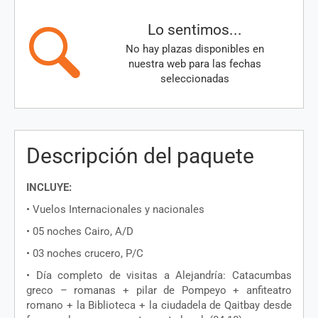
Lo sentimos...
No hay plazas disponibles en
nuestra web para las fechas
seleccionadas
Descripción del paquete
INCLUYE
:
•
Vuelos
Internacionales
y
nacionales
• 05
noches
Cairo, A/D
• 03
noches
crucero
, P/C
• D
ía
completo
de
visitas
a
Alejandría
:
Catacumbas
greco
–
romanas
+ pilar de
Pompeyo
+
anfiteatro
romano
+ la
Biblioteca
+ la
ciudadela
de
Qaitbay
desde