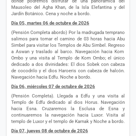
donde
podremos
disfrutar
de
una
panorámica
del
Mausoleo
del Agha Khan, de la Isla
Elefantina
y del
Jardín
Botánico
. Cena y
noche
a
bordo
.
Día 05, martes 06 de
octubre
de 2026
(
Pensión
Completa
abordo
) Por la
madrugada
temprano
salimos
para
tomar
el
camino
de 03 horas
hacia
Abu
Simbel para
visitar
los
Templos
de Abu Simbel.
Regreso
a Aswan y
traslado
al
barco
.
Navegación
hacia
Kom
Ombo
y
una
visita
al
Templo
de
Kom
Ombo
;
el
único
dedicado
a dos
divinidades
: El
dios
Sobek con cabeza
de
cocodrilo
y
el
dios
Haroeris
con cabeza de
halcón
.
Navegación
hacia
Edfu
.
Noche
a
bordo
.
Día 06,
miércoles
07 de
octubre
de 2026
(
Pensión
Completa
).
Llegada
a
Edfu
y
una
visita
al
Templo
de
Edfu
dedicado
al
dios
Horus.
Navegación
hacia
Esna
.
Cruzaremos
la
Esclusa
de
Esna
y
continuaremos
la
navegación
hacia
Luxor.
Visita
al
templo
de Luxor y
el
templo
de Karnak y
Noche
a
bordo
.
Día 07,
jueves
08 de
octubre
de 2026