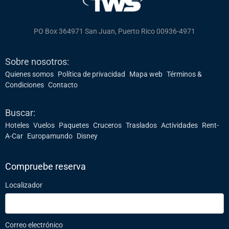
de
página
PO Box 364971 San Juan, Puerto Rico 00936-4971
Sobre nosotros:
Quienes somos
Política de privacidad
Mapa web
Términos &
Condiciones
Contacto
Buscar:
Hoteles
Vuelos
Paquetes
Cruceros
Traslados
Actividades
Rent-
A-Car
Europamundo
Disney
Compruebe reserva
Localizador
Correo electrónico