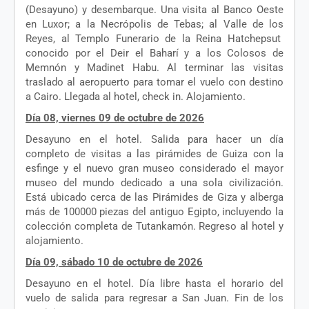
(
Desayuno
) y
desembarque
. Una
visita
al Banco Oeste
en
Luxor; a la
Necrópolis
de
Tebas
; al Valle de
los
Reyes, al
Templo
Funerario
de la Reina
Hatchepsut
conocido
por
el
Deir
el
Baharí
y a
los
Colosos
de
Memnón
y
Madinet
Habu. Al
terminar
las
visitas
traslado
al
aeropuerto
para
tomar
el
vuelo
con
destino
a Cairo.
Llegada
al hotel, check in.
Alojamiento
.
Día 08,
viernes
09 de
octubre
de 2026
Desayuno
en
el
hotel. Salida para
hacer
un día
completo
de
visitas
a las
pirámides
de
Guiza
con la
esfinge
y
el
nuevo gran
museo
considerado
el
mayor
museo
del
mundo
dedicado
a
una
sola
civilización
.
Está
ubicado
cerca
de las
Pirámides
de Giza y
alberga
más
de 100000
piezas
del
antiguo
Egipto
,
incluyendo
la
colección
completa
de
Tutankamón
.
Regreso
al hotel y
alojamiento
.
Día 09,
sábado
10 de
octubre
de 2026
Desayuno
en
el
hotel. Día libre hasta
el
horario
del
vuelo
de
salida para regresar a San Juan. Fin de los