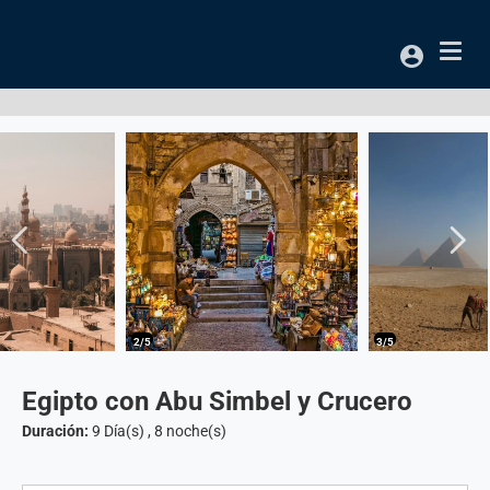
Acceso
2/5
3/5
Egipto con Abu Simbel y Crucero
Duración:
9 Día(s)
,
8 noche(s)