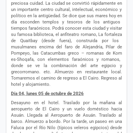
preciosa
cuidad
. La ciudad se
convirtió
rápidamente
en
un
importante
centro
cultural,
intelectual
,
económico
y
político
en
la
antigüedad
. Se dice que sus mares hoy
en
día
esconden
templos
y
tesoros
de
los
antiguos
tiempos
faraónicos
.
Podrá
conocer
esta
ciudad y
visitar
su
famosa
biblioteca
,
el
anfiteatro
romano
, La
fortaleza
de
Quaitbay
(
desde
fuera
),
construida
por
los
musulmanes
encima
del faro de
Alejandría
, Pilar de
Pompeyo
, las
Catacumbas
greco
–
romanas
de
Kom
es-
Shoqafa
, con
elementos
fara
ónicos
y
romanos
,
donde
se
ve
la
combinación
del
arte
egipcio
y
grecorromano
. etc. Almuerzo
en
restaurante
local.
Tomaremos
el
camino
de
regreso
a El Cairo.
Regreso
al
hotel y
alojamiento
.
Día 04, lunes 05 de
octubre
de 2026
Desayuno
en
el
hotel.
Traslado
por
la
mañana
al
aeropuerto
de El Cairo y un
vuelo
doméstico
hacia
Asuán
.
Llegada
al
Aeropuerto
de
Asuán
.
Traslado
al
barco
. Almuerzo a
bordo
. Por la
tarde
, un paseo
en
una
Faluca
por
el
Río
Nilo
(
típicos
veleros
egipcios
)
desde